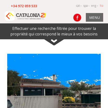
+34 972 059 533
cat
-
spa
-
eng
-
fra
MENU
Effectuer une recherche filtrée pour trouver la
propriété qui correspond le mieux à vos besoins