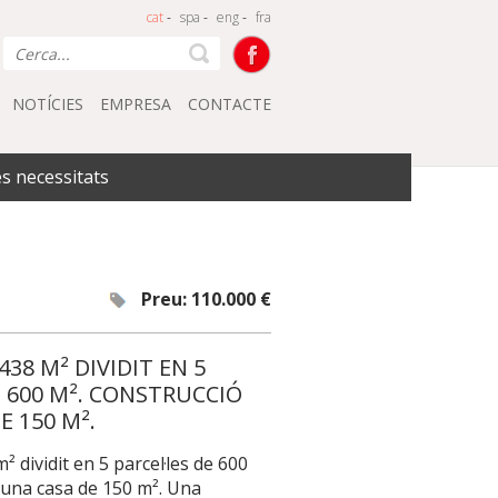
cat
-
spa
-
eng
-
fra
NOTÍCIES
EMPRESA
CONTACTE
es necessitats
Preu: 110.000 €
38 M² DIVIDIT EN 5
E 600 M². CONSTRUCCIÓ
E 150 M².
 dividit en 5 parcel·les de 600
'una casa de 150 m². Una