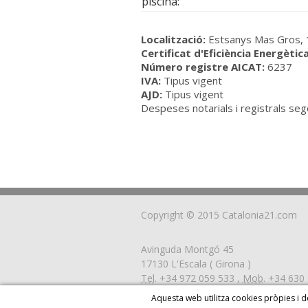
piscina:
Localització:
Estsanys Mas Gros, 1
Certificat d'Eficiència Energètica
Número registre AICAT:
6237
IVA:
Tipus vigent
AJD:
Tipus vigent
Despeses notarials i registrals seg
Copyright © 2015 Catalonia21.com
Avinguda Montgó 45
17130
L'Escala
( Girona )
Tel
.
+34 972 059 533
,
Mob
.
+34 630 
E-mail
:
info@catalonia21.com
Aquesta web utilitza cookies pròpies i d