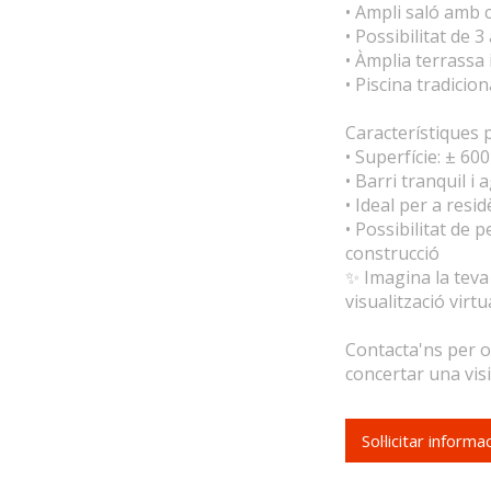
• Ampli saló amb 
• Possibilitat de 3
• Àmplia terrassa i
• Piscina tradicion
Característiques pr
• Superfície: ± 60
• Barri tranquil i
• Ideal per a resi
• Possibilitat de 
construcció
✨ Imagina la teva
visualització virtua
Contacta'ns per o
concertar una visi
Sol·licitar infor