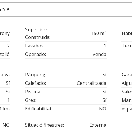
oble
Superfície
2
reny
150 m
Habi
Construïda:
2
Lavabos:
1
Terr
talló
Operació:
Venda
nova
Pàrquing:
Sí
Gara
Sí
Calefació:
Centralitzada
Aigu
Sí
Piscina:
Sí
Sales
1
Gres:
Sí
Mar:
1 km
Edificabilitat:
NO
espa
NO
Situació finestres:
Externa