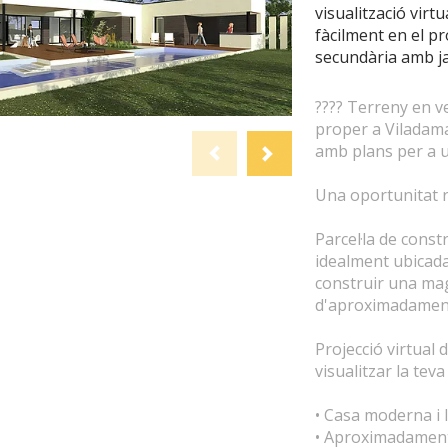
visualització virt
fàcilment en el pr
secundària amb jar
???? Terreny en ve
proper a Viladama
amb plans per a 
Una oportunitat r
Parcel·la de cons
idealment ubicada,
construir una ma
d'aproximadament
Projecció virtual 
visualitzar la teva 
• Casa moderna i 
• Aproximadament 