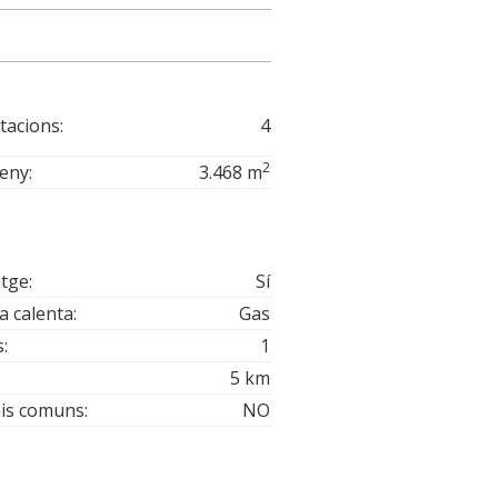
tacions:
4
2
eny:
3.468 m
tge:
Sí
a calenta:
Gas
:
1
5 km
is comuns:
NO