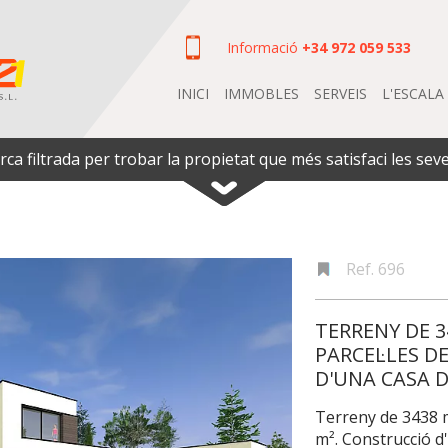
Informació
+34 972 059 533
INICI
IMMOBLES
SERVEIS
L'ESCALA
rca filtrada per trobar la propietat que més satisfaci les sev
Ref. 696
TERRENY DE 34
PARCEL·LES D
D'UNA CASA D
Terreny de 3438 m²
m². Construcció d