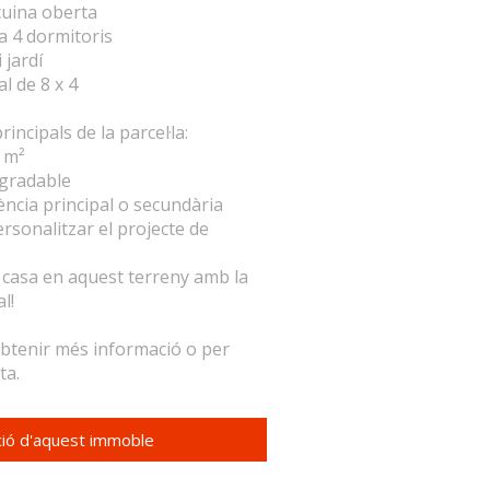
cuina oberta
 a 4 dormitoris
 jardí
al de 8 x 4
incipals de la parcel·la:
0 m²
 agradable
dència principal o secundària
personalitzar el projecte de
 casa en aquest terreny amb la
l!
btenir més informació o per
ta.
mació d'aquest immoble