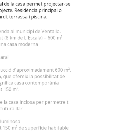
ual de la casa permet projectar-se
ojecte. Residència principal o
dí, terrassa i piscina.
nda al municipi de Ventallo,
t (8 km de L'Escala) – 600 m²
una casa moderna
ara!
trucció d'aproximadament 600 m²,
 que ofereix la possibilitat de
gnífica casa contemporània
 150 m².
de la casa inclosa per permetre't
futura llar:
lluminosa
150 m² de superfície habitable