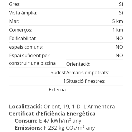
Gres:
Sí
Vista àmplia:
Sí
Mar:
5 km
Comerços:
1 km
Edificabilitat:
NO
espais comuns:
NO
Espai suficient per
NO
construir una piscina:
Orientació:
Sudest
Armaris empotrats:
1
Situació finestres:
Externa
Localització:
Orient, 19, 1-D, L'Armentera
Certificat d'Eficiència Energètica
Consum:
E 47 kWh/m² any
Emissions:
F 232 kg CO₂/m² any