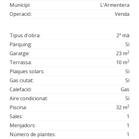
Municipi:
L'Armentera
Operació:
Venda
Tipus d'obra:
2ª mà
Pàrquing:
Sí
2
Garatge:
23 m
2
Terrassa:
10 m
Plaques solars:
Sí
Gas ciutat:
Sí
Calefació:
Gas
Aire condicionat:
Sí
2
Piscina:
32 m
Sales:
1
Menjadors:
1
Número de plantes:
1