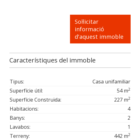
Sol·licitar
informació
d'aquest immoble
Característiques del immoble
Tipus:
Casa unifamiliar
2
Superfície útil:
54 m
2
Superfície Construïda:
227 m
Habitacions:
4
Banys:
2
Lavabos:
1
2
Terreny:
442 m