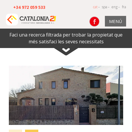
+34 972 059 533
cat
-
spa
-
eng
-
fra
MENÚ
Faci una recerca filtrada per trobar la propietat que
més satisfaci les seves necessitats