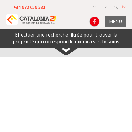
+34 972 059 533
cat
-
spa
-
eng
-
fra
MENU
Effectuer une recherche filtrée pour trouver la
propriété qui correspond le mieux à vos besoins